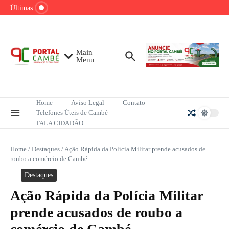
Ir para o conteúdo
de tênis até o fim do ano
Últimas:
Mega-Sena sorteia R$ 165 milhões neste
domingo; veja como apostar
Lula pretende apresentar a Trump dados
sobre redução do desmatamento na Amazônia
Main
Menu
Home
Aviso Legal
Contato
Telefones Úteis de Cambé
FALA CIDADÃO
Home
/
Destaques
/
Ação Rápida da Polícia Militar prende acusados de
roubo a comércio de Cambé
Destaques
Ação Rápida da Polícia Militar
prende acusados de roubo a