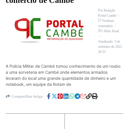
comércio de Cambé
Por
Redação
Portal Cambé
Nenhum
comentário
1 Mins Read
Atualizado: 3 de
setembro de 2022
20:53
A Polícia Militar de Cambé tomou conhecimento de um roubo
a uma sorveteria em Cambé onde elementos armados
levaram do local uma grande quantidade de dinheiro e um
notebook, um equipe da Rotam de
Compartilhar Artigo