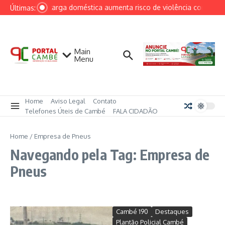
Ir para o conteúdo
Sobrecarga doméstica aumenta risco de violência contra mul
Últimas:
Main
Menu
Home
Aviso Legal
Contato
Telefones Úteis de Cambé
FALA CIDADÃO
Home
/
Empresa de Pneus
Navegando pela Tag: Empresa de
Pneus
Cambé 190
Destaques
Plantão Policial Cambé