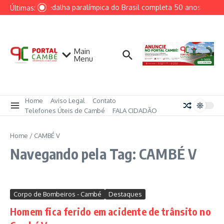
Ir para o conteúdo
Primeira medalha paralímpica do Brasil completa 50 anos e insp
Últimas:
Main
Menu
Home
Aviso Legal
Contato
Telefones Úteis de Cambé
FALA CIDADÃO
Home
/
CAMBÉ V
Navegando pela Tag: CAMBÉ V
Corpo de Bombeiros - Cambé
Destaques
Homem fica ferido em acidente de trânsito no