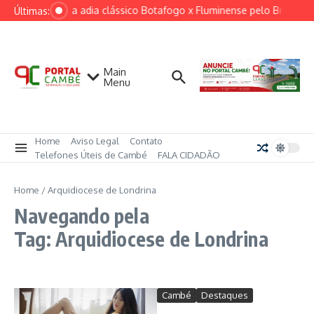
Ir para o conteúdo
Ventania adia clássico Botafogo x Fluminense pelo Brasileir
Últimas:
Main
Menu
Home
Aviso Legal
Contato
Telefones Úteis de Cambé
FALA CIDADÃO
Home
/
Arquidiocese de Londrina
Navegando pela
Tag: Arquidiocese de Londrina
Cambé
Destaques