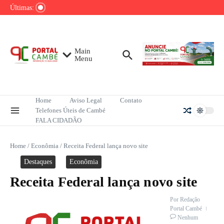
Ir para o conteúdo
sobre redução do desmatamento na Amazônia
Últimas:
PRF apreende 138 kg de pasta base de
cocaína em Cambé
Grande Muralha Verde já recupera 1,66 milhão
de hectares no Sahel africano
Main
Menu
Home
Aviso Legal
Contato
Telefones Úteis de Cambé
FALA CIDADÃO
Home
/
Econômia
/
Receita Federal lança novo site
Destaques
Econômia
Receita Federal lança novo site
Por
Redação
Portal Cambé
Nenhum