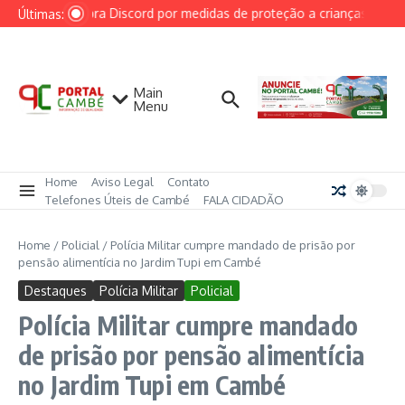
Ir para o conteúdo
AGU cobra Discord por medidas de proteção a crianças após ca
Últimas:
Main
Menu
Home
Aviso Legal
Contato
Telefones Úteis de Cambé
FALA CIDADÃO
Home
/
Policial
/
Polícia Militar cumpre mandado de prisão por
pensão alimentícia no Jardim Tupi em Cambé
Destaques
Polícia Militar
Policial
Polícia Militar cumpre mandado
de prisão por pensão alimentícia
no Jardim Tupi em Cambé