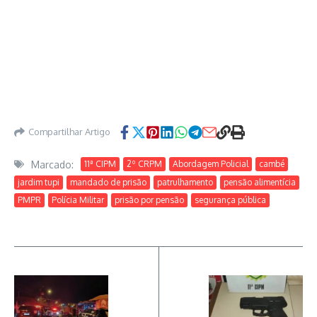
Compartilhar Artigo
Marcado:
11ª CIPM
2º CRPM
Abordagem Policial
cambé
jardim tupi
mandado de prisão
patrulhamento
pensão alimentícia
PMPR
Polícia Militar
prisão por pensão
segurança pública