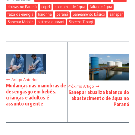
chuvas no Paraná
copel
economia de água
falta de água
falta de energia
londrina
paraná
Saneamento básico
sanepar
Sanepar Mobile
sistema guarani
Sistema Tibagi
Artigo Anterior
Mudanças nas manobras de
Próximo Artigo
desengasgo em bebês,
Sanepar atualiza balanço do
crianças e adultos é
abastecimento de água no
assunto urgente
Paraná