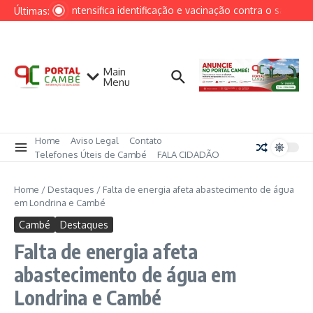
Ir para o conteúdo
Cambé intensifica identificação e vacinação contra o sarampo 
Últimas:
Main
Menu
Home
Aviso Legal
Contato
Telefones Úteis de Cambé
FALA CIDADÃO
Home
/
Destaques
/
Falta de energia afeta abastecimento de água
em Londrina e Cambé
Cambé
Destaques
Falta de energia afeta
abastecimento de água em
Londrina e Cambé