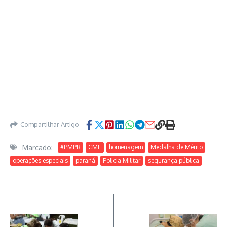
Compartilhar Artigo
Marcado:
#PMPR
CME
homenagem
Medalha de Mérito
operações especiais
paraná
Policia Militar
segurança pública