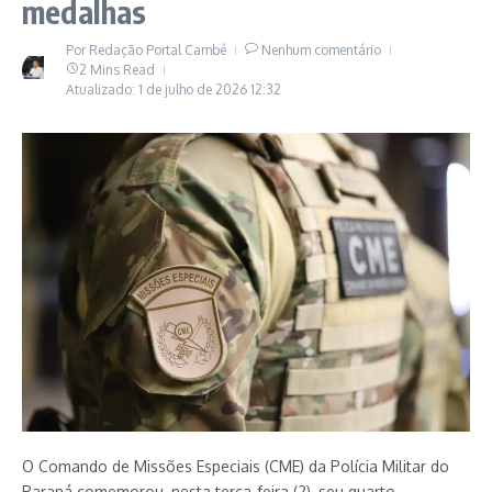
medalhas
Por
Redação Portal Cambé
Nenhum comentário
2 Mins Read
Atualizado: 1 de julho de 2026
12:32
O Comando de Missões Especiais (CME) da Polícia Militar do
Paraná comemorou, nesta terça-feira (2), seu quarto