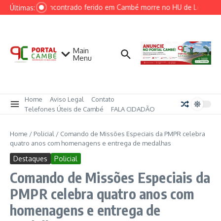
Ir para o conteúdo
Homem encontrado ferido em Cambé morre no HU de Londrina
Últimas:
Main
Menu
Home
Aviso Legal
Contato
Telefones Úteis de Cambé
FALA CIDADÃO
Home
/
Policial
/
Comando de Missões Especiais da PMPR celebra
quatro anos com homenagens e entrega de medalhas
Destaques
Policial
Comando de Missões Especiais da
PMPR celebra quatro anos com
homenagens e entrega de