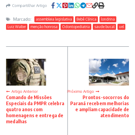
Compartilhar Artigo
Marcado:
assembleia legislativa
Bebê Clínica
londrina
Luiz Walter
menção honrosa
Odontopediatria
saude bucal
uel
Artigo Anterior
Próximo Artigo
Comando de Missões
Prontos-socorros do
Especiais da PMPR celebra
Paraná recebem melhorias
quatro anos com
e ampliam capacidade de
homenagens e entrega de
atendimento
medalhas