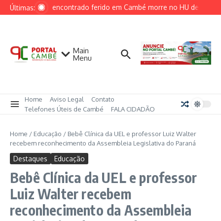
Ir para o conteúdo
Homem encontrado ferido em Cambé morre no HU de Londri
Últimas:
Main
Menu
Home
Aviso Legal
Contato
Telefones Úteis de Cambé
FALA CIDADÃO
Home
/
Educação
/
Bebê Clínica da UEL e professor Luiz Walter
recebem reconhecimento da Assembleia Legislativa do Paraná
Destaques
Educação
Bebê Clínica da UEL e professor
Luiz Walter recebem
reconhecimento da Assembleia