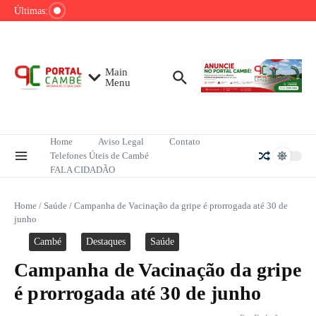
Ir para o conteúdo
de tênis até o fim do ano
Últimas:
Mega-Sena sorteia R$ 165 milhões neste
domingo; veja como apostar
Lula pretende apresentar a Trump dados
sobre redução do desmatamento na Amazônia
Main
Menu
Home
Aviso Legal
Contato
Telefones Úteis de Cambé
FALA CIDADÃO
Home
/
Saúde
/
Campanha de Vacinação da gripe é prorrogada até 30 de
junho
Cambé
Destaques
Saúde
Campanha de Vacinação da gripe
é prorrogada até 30 de junho