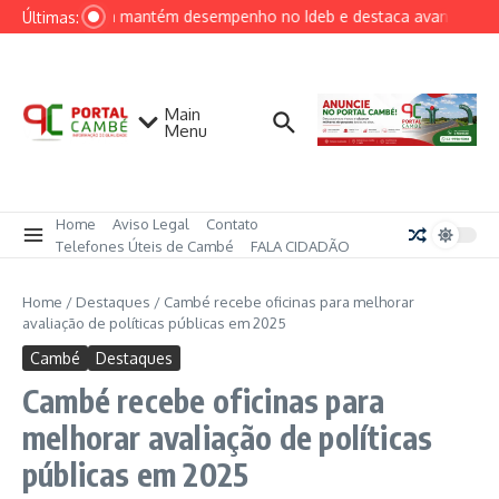
Ir para o conteúdo
Londrina mantém desempenho no Ideb e destaca avanços em e
Últimas:
Main
Menu
Home
Aviso Legal
Contato
Telefones Úteis de Cambé
FALA CIDADÃO
Home
/
Destaques
/
Cambé recebe oficinas para melhorar
avaliação de políticas públicas em 2025
Cambé
Destaques
Cambé recebe oficinas para
melhorar avaliação de políticas
públicas em 2025