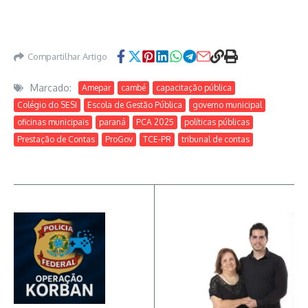
Compartilhar Artigo
Marcado:
Amepar
cambé
capacitação pública
Colégio do SESI
Escola de Gestão Pública
governo municipal
oficinas municipais
paraná
PCA 2025
políticas públicas
Prestação de Contas
ProGov
TCE-PR
tribunal de contas