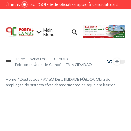
Ir para o conteúdo
Federação PSOL-Rede oficializa apoio à candidatura de Lula à
Últimas:
Main
Menu
Home
Aviso Legal
Contato
Telefones Úteis de Cambé
FALA CIDADÃO
Home
/
Destaques
/
AVISO DE UTILIDADE PÚBLICA: Obra de
ampliação do sistema afeta abastecimento de água em bairros