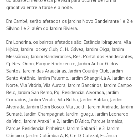
do abastecimento está prevista para ocorrer de forma
gradativa entre a tarde e a noite.
Em Cambé, serão afetados os jardins Novo Bandeirante 1 e 2 e
Silvino 1 e 2, além do Jardim Riviera.
Em Londrina, os bairros afetados são: Estância Ibirapuera, Vila
Hípica, Jardim Jockey Club, C. H. Gávea, Jardim Olga, Jardim
Messiânico, Jardim Bandeirantes, Res. Portal dos Bandeirantes,
Cj. Res. Orion, Parque Rodocentro, Jardim Arthur G. dos
Santos, Jardim das Araucárias, Jardim Country Club, Jardim
Santo Antônio, Jardim Palermo, Jardim Shangri-Lá A, Jardim do
Norte, Vila Vitória, Vila Aurora, Jardim Bancários, Jardim Campo
Belo, Jardim San Remo, Pq. Residencial Alvorada, Jardim
Coroados, Jardim Veraliz, Vila Brilha, Jardim Baldan, Jardim
Alvorada, Jardim Dom Bosco, Vila Judith, Jardim Andrade, Jardim
Sumaré, Jardim Champagnat, Jardim Iguaçu, Jardim Leonardo
da Vinci, Jardim Araxá 1 e 2, Jardim D’Ático, Parque Jamaica,
Parque Residencial Pinheiros, Jardim Sabará 1 e 3, Jardim
Olímpico, Jardim Colúmbia A, B, C e D, Cafezal, Estância