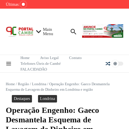
Ir para o conteúdo
de tênis até o fim do ano
Últimas:
Mega-Sena sorteia R$ 165 milhões neste
domingo; veja como apostar
Lula pretende apresentar a Trump dados
sobre redução do desmatamento na Amazônia
Main
Menu
Home
Aviso Legal
Contato
Telefones Úteis de Cambé
FALA CIDADÃO
Home
/
Região
/
Londrina
/
Operação Engenho: Gaeco Desmantela
Esquema de Lavagem de Dinheiro em Londrina e região
Destaques
Londrina
Operação Engenho: Gaeco
Desmantela Esquema de