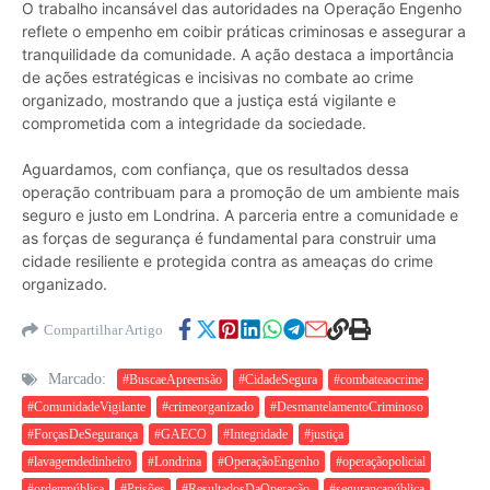
O trabalho incansável das autoridades na Operação Engenho
reflete o empenho em coibir práticas criminosas e assegurar a
tranquilidade da comunidade. A ação destaca a importância
de ações estratégicas e incisivas no combate ao crime
organizado, mostrando que a justiça está vigilante e
comprometida com a integridade da sociedade.
Aguardamos, com confiança, que os resultados dessa
operação contribuam para a promoção de um ambiente mais
seguro e justo em Londrina. A parceria entre a comunidade e
as forças de segurança é fundamental para construir uma
cidade resiliente e protegida contra as ameaças do crime
organizado.
Compartilhar Artigo
Marcado:
#BuscaeApreensão
#CidadeSegura
#combateaocrime
#ComunidadeVigilante
#crimeorganizado
#DesmantelamentoCriminoso
#ForçasDeSegurança
#GAECO
#Integridade
#justiça
#lavagemdedinheiro
#Londrina
#OperaçãoEngenho
#operaçãopolicial
#ordempública
#Prisões
#ResultadosDaOperação.
#segurançapública