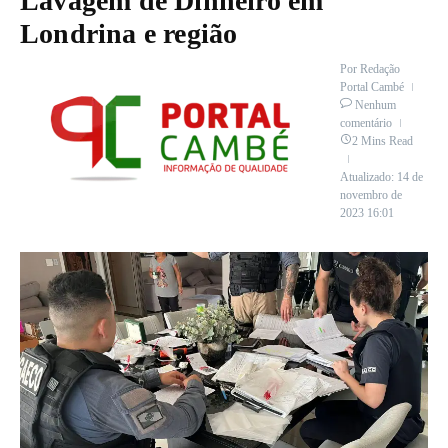
Lavagem de Dinheiro em
Londrina e região
Por
Redação
Portal Cambé
Nenhum
comentário
2 Mins Read
Atualizado: 14 de
novembro de
2023
16:01