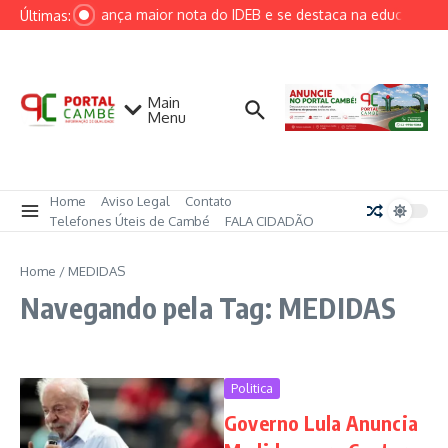
Ir para o conteúdo
Cambé alcança maior nota do IDEB e se destaca na educação mu
Últimas:
Main
Menu
Home
Aviso Legal
Contato
Telefones Úteis de Cambé
FALA CIDADÃO
Home
/
MEDIDAS
Navegando pela Tag: MEDIDAS
Politica
Governo Lula Anuncia