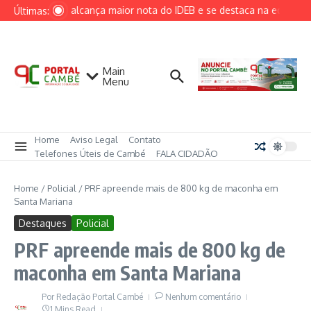
Ir para o conteúdo
Cambé alcança maior nota do IDEB e se destaca na educação
Últimas:
Main
Menu
Home
Aviso Legal
Contato
Telefones Úteis de Cambé
FALA CIDADÃO
Home
/
Policial
/
PRF apreende mais de 800 kg de maconha em
Santa Mariana
Destaques
Policial
PRF apreende mais de 800 kg de
maconha em Santa Mariana
Por
Redação Portal Cambé
Nenhum comentário
1 Mins Read