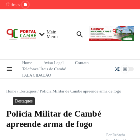
Ir para o conteúdo
de tênis até o fim do ano
Últimas:
Mega-Sena sorteia R$ 165 milhões neste
domingo; veja como apostar
Lula pretende apresentar a Trump dados
sobre redução do desmatamento na Amazônia
Main
Menu
Home
Aviso Legal
Contato
Telefones Úteis de Cambé
FALA CIDADÃO
Home
/
Destaques
/
Policia Militar de Cambé apreende arma de fogo
Destaques
Policia Militar de Cambé
apreende arma de fogo
Por
Redação