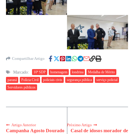
Compartilhar Artigo
Marcado:
10ª SDP
homenagem
londrina
Medalha de Mérito
paraná
Polícia Civil
policiais civis
segurança pública
serviço policial
Servidores públicos
Artigo Anterior
Próximo Artigo
Campanha Agosto Dourado
Casal de idosos morador de