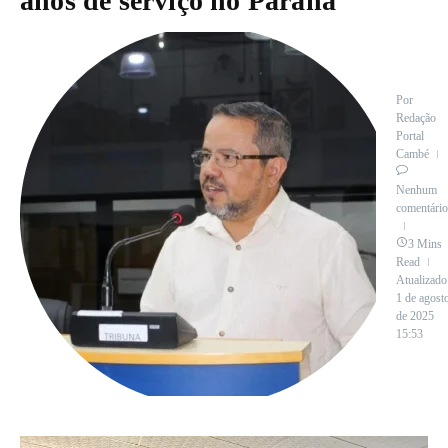
anos de serviço no Paraná
Por
Redação
Portal
Cambé
Nenhum
comentário
3 Mins
Read
Atualizado
1 de agost
de 2025
15:53