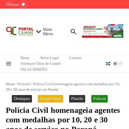
Ir para o conteúdo
de tênis até o fim do ano
Últimas:
Mega-Sena sorteia R$ 165 milhões neste
domingo; veja como apostar
Lula pretende apresentar a Trump dados
sobre redução do desmatamento na Amazônia
Main
Menu
Home
Aviso Legal
Contato
Telefones Úteis de Cambé
FALA CIDADÃO
Home
/
Policial
/
Polícia Civil homenageia agentes com medalhas por 10,
20 e 30 anos de serviço no Paraná
Destaques
Paraná Geral
Plantão
Policial
Polícia Civil homenageia agentes
com medalhas por 10, 20 e 30