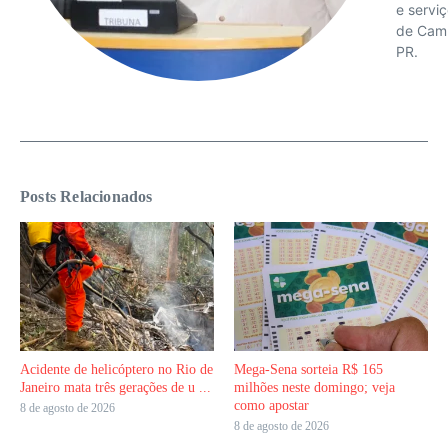
e servi
de Cam
PR.
Posts Relacionados
Acidente de helicóptero no Rio de
Mega-Sena sorteia R$ 165
Janeiro mata três gerações de u ...
milhões neste domingo; veja
como apostar
8 de agosto de 2026
8 de agosto de 2026