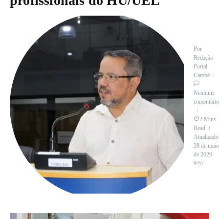
profissionais do HU/UEL
Por
Redação
Portal
Cambé
Nenhum
comentário
2 Mins
Read
Atualizado
28 de maio
de 2026
9:57