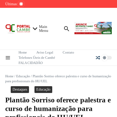
Ir para o conteúdo
sobre redução do desmatamento na Amazônia
Últimas:
PRF apreende 138 kg de pasta base de
cocaína em Cambé
Grande Muralha Verde já recupera 1,66 milhão
de hectares no Sahel africano
Main
Menu
Home
Aviso Legal
Contato
Telefones Úteis de Cambé
FALA CIDADÃO
Home
/
Educação
/
Plantão Sorriso oferece palestra e curso de humanização
para profissionais do HU/UEL
Destaques
Educação
Plantão Sorriso oferece palestra e
curso de humanização para