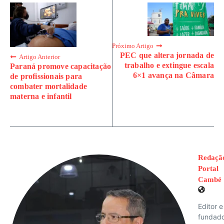
Próximo Artigo
PEC que altera jornada de
Artigo Anterior
trabalho e extingue escala
Paraná promove capacitação
6×1 avança na Câmara
de profissionais para
combater mortalidade
materna e infantil
Redaçã
Portal
Cambé
Editor e
fundad