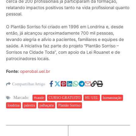
cerca de 200 profissionais já participaram da formação,
relatando impactos positivos tanto na vida profissional quanto
pessoal.
O Plantão Sorriso foi criado em 1996 em Londrina e, desde
então, já alcançou aproximadamente 700 mil pessoas,
levando alegria e alívio a pacientes, familiares e equipes de
saúde. A iniciativa faz parte do projeto “Plantão Sorriso –
Sorrisos na Cidade Toda”, com apoio da Lei Rouanet e de
patrocinadores locais.
Fonte:
operobal.uel.br
Compartilhar Artigo
Marcado:
#saude
CURSO GRATUITO
HU UEL
humanização
londrina
palestra
palhaçaria
Plantão Sorriso