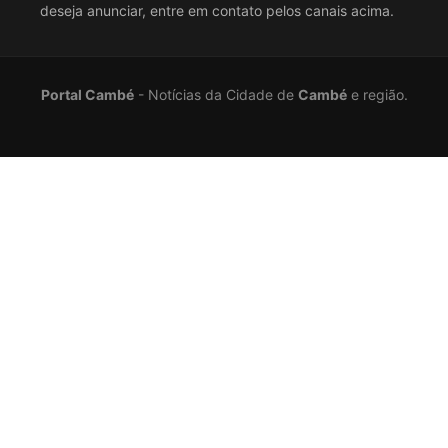
deseja anunciar, entre em contato pelos canais acima.
Portal Cambé
- Notícias da Cidade de
Cambé
e região.