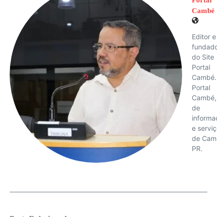
Portal
Cambé
Editor e
fundad
do Site
Portal
Cambé.
Portal
Cambé, 
de
informa
e servi
de Cam
PR.