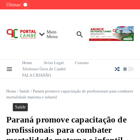
Ir para o conteúdo
sobre redução do desmatamento na Amazônia
Últimas:
PRF apreende 138 kg de pasta base de
cocaína em Cambé
Grande Muralha Verde já recupera 1,66 milhão
de hectares no Sahel africano
Main
Menu
Home
Aviso Legal
Contato
Telefones Úteis de Cambé
FALA CIDADÃO
Home
/
Saúde
/
Paraná promove capacitação de profissionais para combater
mortalidade materna e infantil
Saúde
Paraná promove capacitação de
profissionais para combater