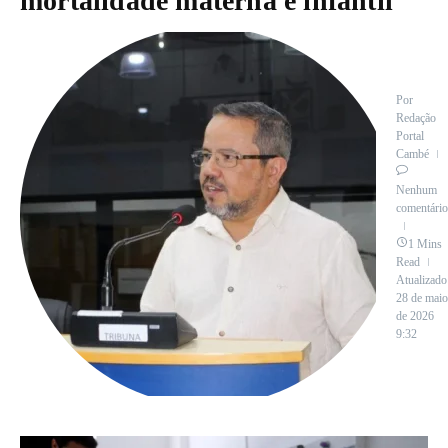
mortalidade materna e infantil
Por
Redação
Portal
Cambé
Nenhum
comentário
1 Mins
Read
Atualizado
28 de maio
de 2026
9:32