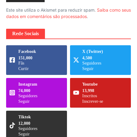
Este site utiliza o Akismet para reduzir spam.
Saiba como seus
dados em comentários são processados
.
Rede Sociais
Facebook
X (Twitter)
151,000
4,500
Fãs
Seguidores
Curtir
Seguir
Instagram
Youtube
74,000
13,998
Seguidores
Inscritos
Seguir
Inscrever-se
Tiktok
12,000
Seguidores
Seguir