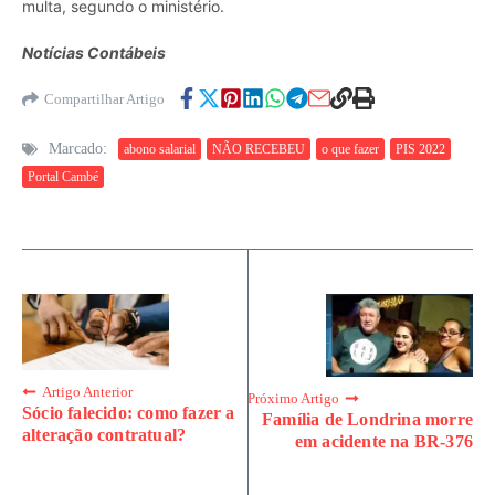
multa, segundo o ministério.
Notícias Contábeis
Compartilhar Artigo
Marcado:
abono salarial
NÃO RECEBEU
o que fazer
PIS 2022
Portal Cambé
Artigo Anterior
Próximo Artigo
Sócio falecido: como fazer a
Família de Londrina morre
alteração contratual?
em acidente na BR-376