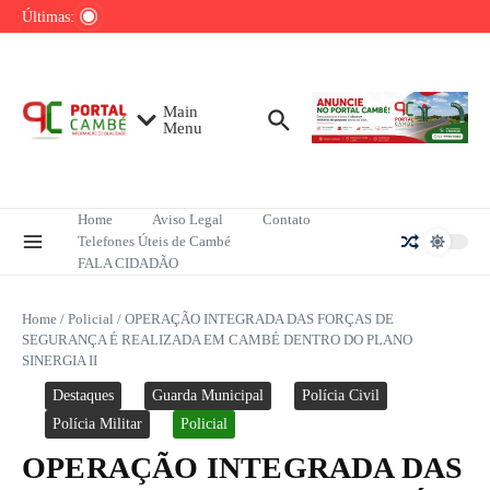
Ir para o conteúdo
com solenidade em Cambé
Últimas:
Programa Orgulho do Meu Bairro oferece
serviços e cidadania na zona sul de Londrina
Jadson é solto após prisão em caso de
violência doméstica
Main
Menu
Home
Aviso Legal
Contato
Telefones Úteis de Cambé
FALA CIDADÃO
Home
/
Policial
/
OPERAÇÃO INTEGRADA DAS FORÇAS DE
SEGURANÇA É REALIZADA EM CAMBÉ DENTRO DO PLANO
SINERGIA II
Destaques
Guarda Municipal
Polícia Civil
Polícia Militar
Policial
OPERAÇÃO INTEGRADA DAS