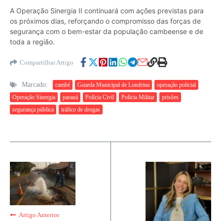
A Operação Sinergia II continuará com ações previstas para
os próximos dias, reforçando o compromisso das forças de
segurança com o bem-estar da população cambeense e de
toda a região.
Compartilhar Artigo
Marcado:
cambé
Guarda Municipal de Londrina
operação policial
Operação Sinergia
paraná
Polícia Civil
Polícia Militar
prisões
segurança pública
tráfico de drogas
Artigo Anterior