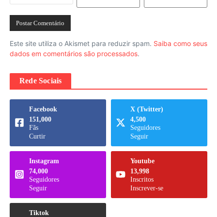
Este site utiliza o Akismet para reduzir spam.
Saiba como seus
dados em comentários são processados
.
Rede Sociais
Facebook
X (Twitter)
151,000
4,500
Fãs
Seguidores
Curtir
Seguir
Instagram
Youtube
74,000
13,998
Seguidores
Inscritos
Seguir
Inscrever-se
Tiktok