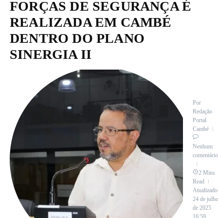
FORÇAS DE SEGURANÇA É
REALIZADA EM CAMBÉ
DENTRO DO PLANO
SINERGIA II
Por
Redação
Portal
Cambé
Nenhum
comentário
2 Mins
Read
Atualizado
24 de julh
de 2025
16:59