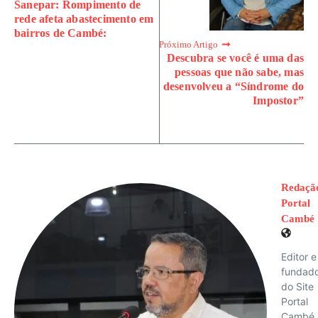
Sanepar: Rompimento de
rede afeta abastecimento em
bairros de Cambé:
Próximo Artigo
Descubra se você é uma das
pessoas que não sabe, mas
desenvolveu a “Síndrome do
Impostor”
Redaçã
Portal
Cambé
Editor e
fundad
do Site
Portal
Cambé.