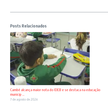
Posts Relacionados
Cambé alcança maior nota do IDEB e se destaca na educação
municip ...
7 de agosto de 2026