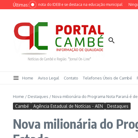
Ir para o conteúdo
Últimas:
lcança maior nota do IDEB e se destaca na educação municipal
Ninguém acer
Notícias de Cambé e Região. "Jornal On-Line"
Home
Aviso Legal
Contato
Telefones Úteis de Cambé
Home
/
Destaques
/
Nova milionária do Programa Nota Paraná é d
Cambé
Agência Estadual de Notícias - AEN
Destaques
Nova milionária do Pr