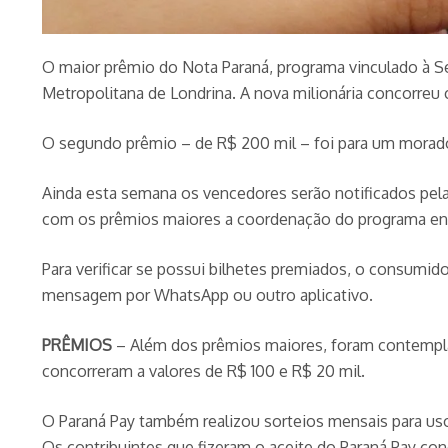
O maior prêmio do Nota Paraná, programa vinculado à Se
Metropolitana de Londrina. A nova milionária concorre
O segundo prêmio – de R$ 200 mil – foi para um morador
Ainda esta semana os vencedores serão notificados pel
com os prêmios maiores a coordenação do programa entr
Para verificar se possui bilhetes premiados, o consumid
mensagem por WhatsApp ou outro aplicativo.
PRÊMIOS
– Além dos prêmios maiores, foram contempla
concorreram a valores de R$ 100 e R$ 20 mil.
O Paraná Pay também realizou sorteios mensais para uso
Os contribuintes que fizeram o aceite do Paraná Pay 