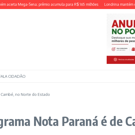
ta Mega-Sena; prêmio acumula para R$ 165 milhões
Londrina mantém desempen
FALA CIDADÃO
e Cambé, no Norte do Estado
ograma Nota Paraná é de C