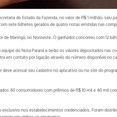
cretaria de Estado da Fazenda, no valor de R$ 1 milhão, saiu
u com sete bilhetes gerados de quatro notas emitidas nas co
 de Maringá, no Noroeste. O ganhador concorreu com 12 bilhet
a equipe do Nota Paraná e terão os valores depositados nas 
a em contato por ligação através do número disponível no c
or deve acessar seu cadastro no aplicativo ou no site do prog
dos 40 consumidores com prêmios de R$ 10 mil e 40 mil com p
 exclusivo nos estabelecimentos credenciados. Foram distribu
concorrem em ambos os programas.