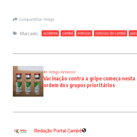
Compartilhar Artigo
Marcado:
acidente
cambé
noticias
noticias de cambé
par
Artigo Anterior
Vacinação contra a gripe começa nesta 
ordem dos grupos prioritários
Redação Portal Cambé