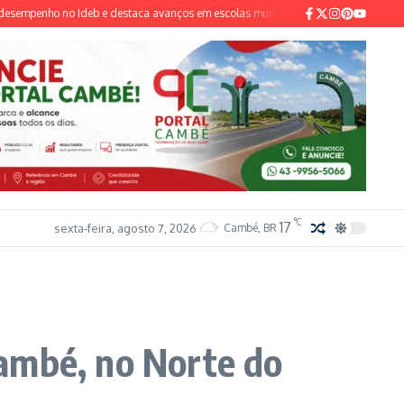
ho no Ideb e destaca avanços em escolas municipais
Pai e madrasta são pres
°C
17
sexta-feira, agosto 7, 2026
Cambé, BR
ambé, no Norte do