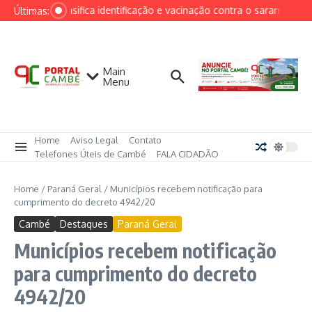
Ir para o conteúdo
Cambé intensifica identificação e vacinação contra o sarampo após
Últimas:
Main
Menu
Home
Aviso Legal
Contato
Telefones Úteis de Cambé
FALA CIDADÃO
Home
/
Paraná Geral
/
Municípios recebem notificação para
cumprimento do decreto 4942/20
Cambé
Destaques
Paraná Geral
Municípios recebem notificação
para cumprimento do decreto
4942/20