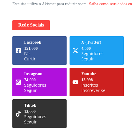
Este site utiliza o Akismet para reduzir spam.
Saiba como seus dados em
Rede Sociais
Facebook
X (Twitter)
151,000
4,500
Fãs
Seguidores
Curtir
Seguir
Instagram
Youtube
74,000
13,998
Seguidores
Inscritos
Seguir
Inscrever-se
Tiktok
12,000
Seguidores
Seguir