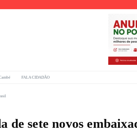
r
ento na Amazônia
 Cambé
FALA CIDADÃO
asil
a de sete novos embaixad