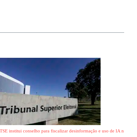
TSE institui conselho para fiscalizar desinformação e uso de IA n
...