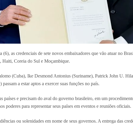
a (6), as credenciais de sete novos embaixadores que vão atuar no Brasil
s, Haiti, Coreia do Sul e Moçambique.
lomo (Cuba), Ike Desmond Antonius (Suriname), Patrick John U. Hilado 
passam a estar aptos a exercer suas funções no país.
eus países e precisam do aval do governo brasileiro, em um procedimen
os poderes para representar seus países em eventos e reuniões oficiais.
diências ou solenidades em nome de seus governos. A entrega das crede