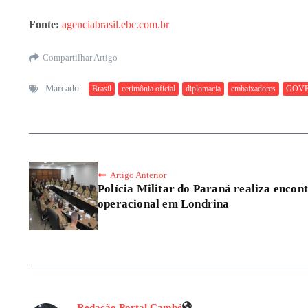
Fonte:
agenciabrasil.ebc.com.br
Compartilhar Artigo
Marcado:
Brasil
cerimônia oficial
diplomacia
embaixadores
GOVE
Artigo Anterior
Polícia Militar do Paraná realiza encont
operacional em Londrina
Redação Portal Cambé