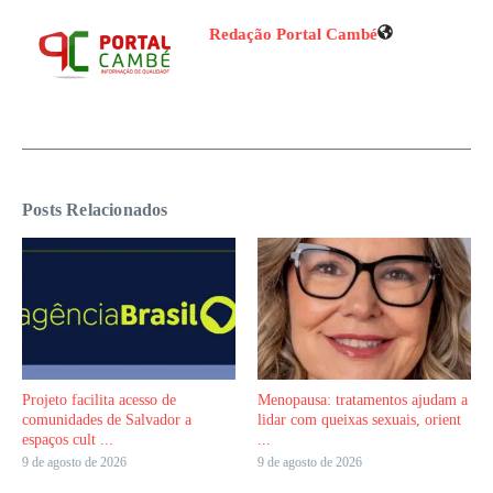
Redação Portal Cambé
Posts Relacionados
Projeto facilita acesso de
Menopausa: tratamentos ajudam a
comunidades de Salvador a
lidar com queixas sexuais, orient
espaços cult ...
...
9 de agosto de 2026
9 de agosto de 2026