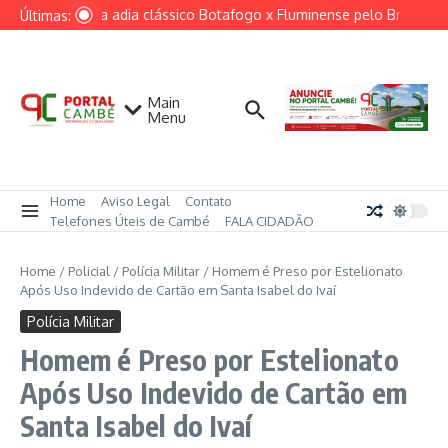
Ir para o conteúdo
Ventania adia clássico Botafogo x Fluminense pelo Brasileirã
Últimas:
Main
Menu
Home
Aviso Legal
Contato
Telefones Úteis de Cambé
FALA CIDADÃO
Home
/
Policial
/
Polícia Militar
/
Homem é Preso por Estelionato
Após Uso Indevido de Cartão em Santa Isabel do Ivaí
Polícia Militar
Homem é Preso por Estelionato
Após Uso Indevido de Cartão em
Santa Isabel do Ivaí