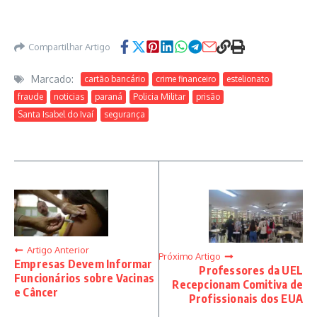
Compartilhar Artigo
Marcado:
cartão bancário
crime financeiro
estelionato
fraude
noticias
paraná
Policia Militar
prisão
Santa Isabel do Ivaí
segurança
Artigo Anterior
Próximo Artigo
Empresas Devem Informar
Professores da UEL
Funcionários sobre Vacinas
Recepcionam Comitiva de
e Câncer
Profissionais dos EUA