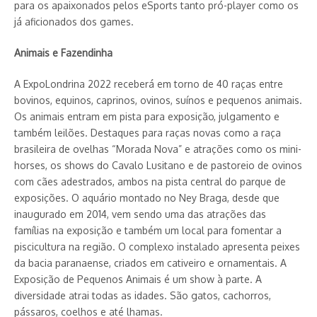
para os apaixonados pelos eSports tanto pró-player como os
já aficionados dos games.
Animais e Fazendinha
A ExpoLondrina 2022 receberá em torno de 40 raças entre
bovinos, equinos, caprinos, ovinos, suínos e pequenos animais.
Os animais entram em pista para exposição, julgamento e
também leilões. Destaques para raças novas como a raça
brasileira de ovelhas “Morada Nova” e atrações como os mini-
horses, os shows do Cavalo Lusitano e de pastoreio de ovinos
com cães adestrados, ambos na pista central do parque de
exposições. O aquário montado no Ney Braga, desde que
inaugurado em 2014, vem sendo uma das atrações das
famílias na exposição e também um local para fomentar a
piscicultura na região. O complexo instalado apresenta peixes
da bacia paranaense, criados em cativeiro e ornamentais. A
Exposição de Pequenos Animais é um show à parte. A
diversidade atrai todas as idades. São gatos, cachorros,
pássaros, coelhos e até lhamas.