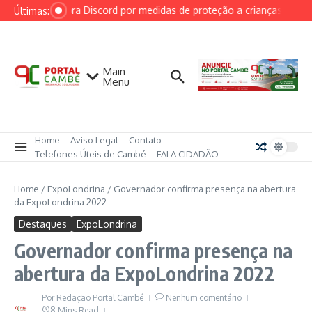
Ir para o conteúdo
AGU cobra Discord por medidas de proteção a crianças após ca
Últimas:
Main
Menu
Home
Aviso Legal
Contato
Telefones Úteis de Cambé
FALA CIDADÃO
Home
/
ExpoLondrina
/
Governador confirma presença na abertura
da ExpoLondrina 2022
Destaques
ExpoLondrina
Governador confirma presença na
abertura da ExpoLondrina 2022
Por
Redação Portal Cambé
Nenhum comentário
8 Mins Read