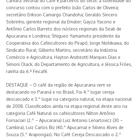
Câmara Setorial do Café e parceiros do setor, a solenidade do
concurso contou com o prefeito João Carlos de Oliveira;
secretário Erikson Camargo Chandoha; Geraldo Sincero
Sobrinho, gerente regional da Emater; Gayza Yacono e
Antônio Carlos Barreto dos núcleos regionais da Seab de
Apucarana e Londrina; Shigueo Yamamoto presidente da
Cooperativa dos Cafeicultores do Pirapó; Jorge Nishikawa, do
Sindicato Rural; Gilberto Martins, secretário da Indústria
Comércio e Agricultura, Hayton Andreotti Marques Dias e
Simoni Olack, do Departamento de Agricultura, e Jéssica Fróes,
rainha da 6.ª Feicafé.
DESTAQUE – O café da região de Apucarana vem se
destacando no Paraná e no Brasil. Foi 4.º lugar cereja
descascado e 3.º lugar na categoria natural, na etapa nacional
de 2008. Classificados ainda na etapa regional deste ano na
categoria Café Natural os cafeicultores Nilton Antônio
Fornaciari (2.º – Apucarana) Luiz Antonio Lenartovicz (30 –
Cambira), Luiz Carlos Biz (40.º Apucarna) e Silvino Alves de
Souza (5.º Arapongas). No Café Cereja Descascado o 2.º