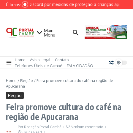
Ir para o conteúdo
AGU cobra Discord por medidas de proteção a crianças após caso 
Últimas:
Main
Menu
Home
Aviso Legal
Contato
Telefones Úteis de Cambé
FALA CIDADÃO
Home
/
Região
/
Feira promove cultura do café na região de
Apucarana
Região
Feira promove cultura do café na
região de Apucarana
Por
Redação Portal Cambé
Nenhum comentário
5 Mins Read