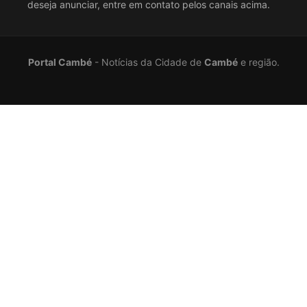
deseja anunciar, entre em contato pelos canais acima.
Portal Cambé
- Notícias da Cidade de
Cambé
e região.