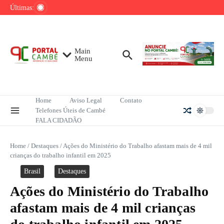
Ir para o conteúdo
de tênis até o fim do ano
Últimas:
Mega-Sena sorteia R$ 165 milhões neste
domingo; veja como apostar
Lula pretende apresentar a Trump dados
sobre redução do desmatamento na Amazônia
Main
Menu
Home
Aviso Legal
Contato
Telefones Úteis de Cambé
FALA CIDADÃO
Home
/
Destaques
/
Ações do Ministério do Trabalho afastam mais de 4 mil
crianças do trabalho infantil em 2025
Brasil
Destaques
Ações do Ministério do Trabalho
afastam mais de 4 mil crianças