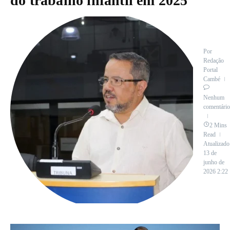
do trabalho infantil em 2025
Por
Redação
Portal
Cambé
Nenhum
comentário
2 Mins
Read
Atualizado
13 de
junho de
2026
2:22