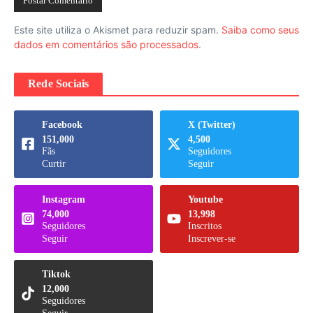
Este site utiliza o Akismet para reduzir spam.
Saiba como seus
dados em comentários são processados
.
Rede Sociais
Facebook
X (Twitter)
151,000
4,500
Fãs
Seguidores
Curtir
Seguir
Instagram
Youtube
74,000
13,998
Seguidores
Inscritos
Seguir
Inscrever-se
Tiktok
12,000
Seguidores