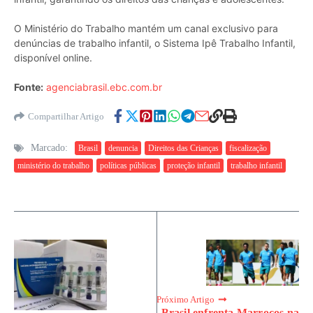
O Ministério do Trabalho mantém um canal exclusivo para
denúncias de trabalho infantil, o Sistema Ipê Trabalho Infantil,
disponível online.
Fonte:
agenciabrasil.ebc.com.br
Compartilhar Artigo
Marcado:
Brasil
denuncia
Direitos das Crianças
fiscalização
ministério do trabalho
políticas públicas
proteção infantil
trabalho infantil
Próximo Artigo
Brasil enfrenta Marrocos na