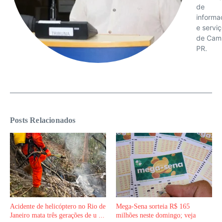
de
informa
e servi
de Cam
PR.
Posts Relacionados
Acidente de helicóptero no Rio de
Mega-Sena sorteia R$ 165
Janeiro mata três gerações de u ...
milhões neste domingo; veja