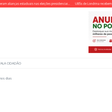
lianças estaduais nas eleições presidenciai...
UBSs de Londrina recebem capa
FALA CIDADÃO
mos dias