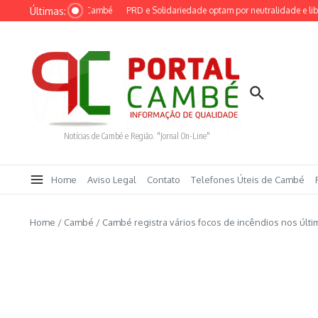
Ir para o conteúdo
Últimas:
das a youtuber em Cambé
PRD e Solidariedade optam por neutralidade e liberam a
Notícias de Cambé e Região. "Jornal On-Line"
Home
Aviso Legal
Contato
Telefones Úteis de Cambé
Home
/
Cambé
/
Cambé registra vários focos de incêndios nos últi