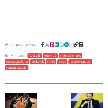
Compartilhar Artigo
Marcado:
Apollo 13
Artemis 2
crateras lunares
exploração lunar
Jim Lovell
NASA
Orion
recorde espacial
viagem espacial