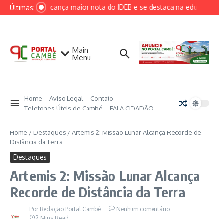
Ir para o conteúdo
Cambé alcança maior nota do IDEB e se destaca na educação m
Últimas:
Main
Menu
Home
Aviso Legal
Contato
Telefones Úteis de Cambé
FALA CIDADÃO
Home
/
Destaques
/
Artemis 2: Missão Lunar Alcança Recorde de
Distância da Terra
Destaques
Artemis 2: Missão Lunar Alcança
Recorde de Distância da Terra
Por
Redação Portal Cambé
Nenhum comentário
2 Mins Read