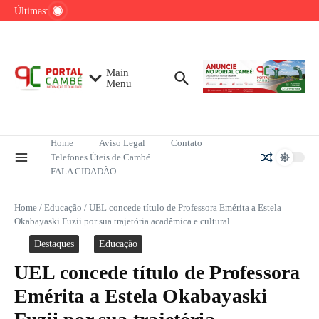
Ir para o conteúdo
de tênis até o fim do ano
Últimas:
Mega-Sena sorteia R$ 165 milhões neste
domingo; veja como apostar
Lula pretende apresentar a Trump dados
sobre redução do desmatamento na Amazônia
Main
Menu
Home
Aviso Legal
Contato
Telefones Úteis de Cambé
FALA CIDADÃO
Home
/
Educação
/
UEL concede título de Professora Emérita a Estela
Okabayaski Fuzii por sua trajetória acadêmica e cultural
Destaques
Educação
UEL concede título de Professora
Emérita a Estela Okabayaski