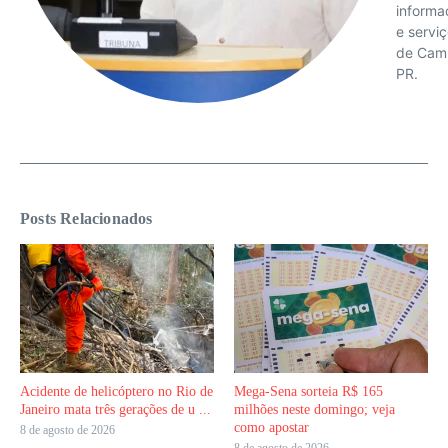
informa
e servi
de Cam
PR.
Posts Relacionados
Acidente de helicóptero no Rio de
Mega-Sena sorteia R$ 165
Janeiro mata três gerações de u ...
milhões neste domingo; veja
como apostar
8 de agosto de 2026