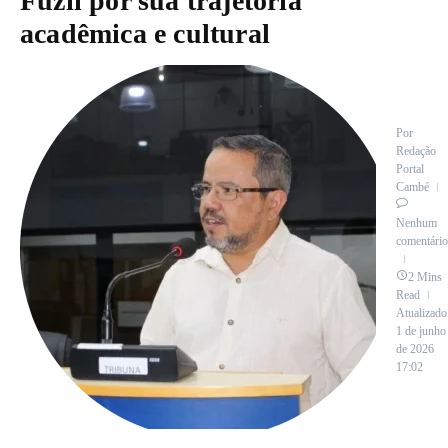
Fuzii por sua trajetória
acadêmica e cultural
Por
Redação
Portal
Cambé
Nenhum
comentário
2 Mins
Read
Atualizado
1 de junho
de 2026
17:02