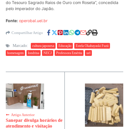
do Tesouro Sagrado Raios de Ouro com Roseta”, concedida
pelo imperador do Japão.
Fonte:
operobal.uel.br
Compartilhar Artigo
Marcado:
cultura japonesa
Educação
Estela Okabayaski Fuzii
homenagem
londrina
NECJ
Professora Emérita
uel
Artigo Anterior
Sanepar divulga horários de
atendimento e visitação