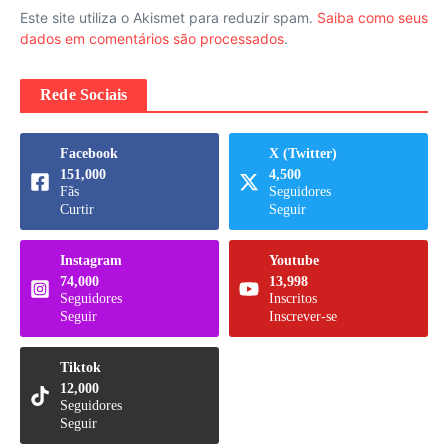
Este site utiliza o Akismet para reduzir spam.
Saiba como seus
dados em comentários são processados
.
Rede Sociais
Facebook
X (Twitter)
151,000
4,500
Fãs
Seguidores
Curtir
Seguir
Instagram
Youtube
74,000
13,998
Seguidores
Inscritos
Seguir
Inscrever-se
Tiktok
12,000
Seguidores
Seguir