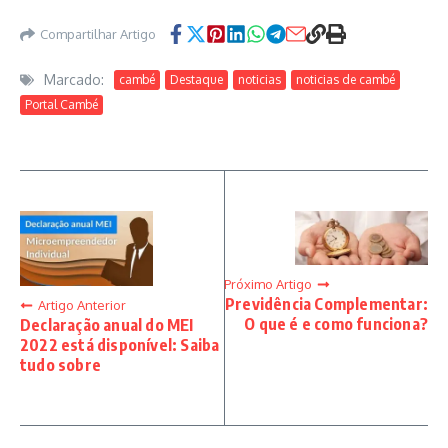
Compartilhar Artigo
Marcado:
cambé
Destaque
noticias
noticias de cambé
Portal Cambé
Próximo Artigo
Previdência Complementar:
Artigo Anterior
O que é e como funciona?
Declaração anual do MEI
2022 está disponível: Saiba
tudo sobre