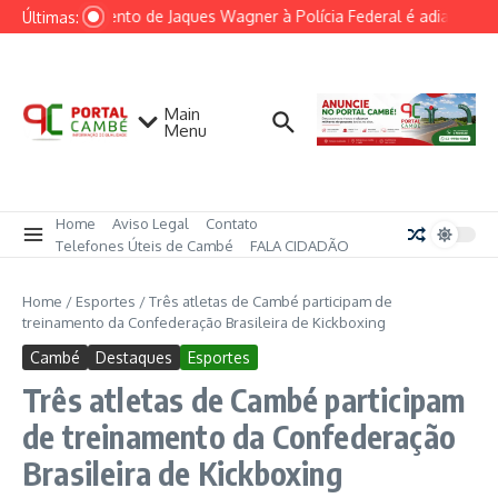
Ir para o conteúdo
Depoimento de Jaques Wagner à Polícia Federal é adiado por f
Últimas:
Main
Menu
Home
Aviso Legal
Contato
Telefones Úteis de Cambé
FALA CIDADÃO
Home
/
Esportes
/
Três atletas de Cambé participam de
treinamento da Confederação Brasileira de Kickboxing
Cambé
Destaques
Esportes
Três atletas de Cambé participam
de treinamento da Confederação
Brasileira de Kickboxing