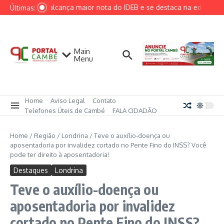
Ir para o conteúdo
Cambé alcança maior nota do IDEB e se destaca na educação 
Últimas:
Main
Menu
Home
Aviso Legal
Contato
Telefones Úteis de Cambé
FALA CIDADÃO
Home
/
Região
/
Londrina
/
Teve o auxílio-doença ou
aposentadoria por invalidez cortado no Pente Fino do INSS? Você
pode ter direito à aposentadoria!
Destaques
Londrina
Teve o auxílio-doença ou
aposentadoria por invalidez
cortado no Pente Fino do INSS?