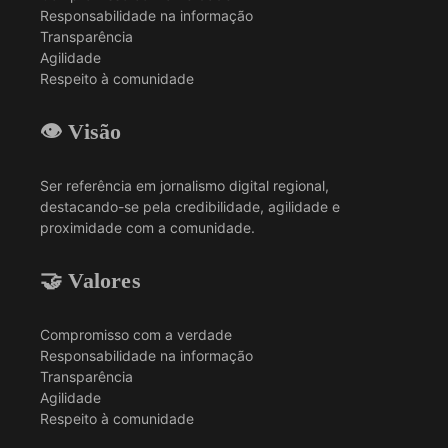
Responsabilidade na informação
Transparência
Agilidade
Respeito à comunidade
👁️ Visão
Ser referência em jornalismo digital regional,
destacando-se pela credibilidade, agilidade e
proximidade com a comunidade.
🤝 Valores
Compromisso com a verdade
Responsabilidade na informação
Transparência
Agilidade
Respeito à comunidade