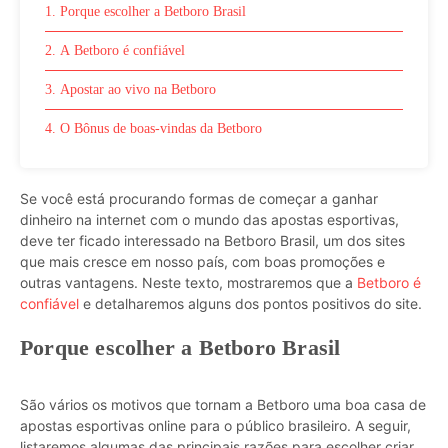
1. Porque escolher a Betboro Brasil
2. A Betboro é confiável
3. Apostar ao vivo na Betboro
4. O Bônus de boas-vindas da Betboro
Se você está procurando formas de começar a ganhar
dinheiro na internet com o mundo das apostas esportivas,
deve ter ficado interessado na Betboro Brasil, um dos sites
que mais cresce em nosso país, com boas promoções e
outras vantagens. Neste texto, mostraremos que a
Betboro é
confiável
e detalharemos alguns dos pontos positivos do site.
Porque escolher a Betboro Brasil
São vários os motivos que tornam a Betboro uma boa casa de
apostas esportivas online para o público brasileiro. A seguir,
listaremos algumas das principais razões para escolher criar