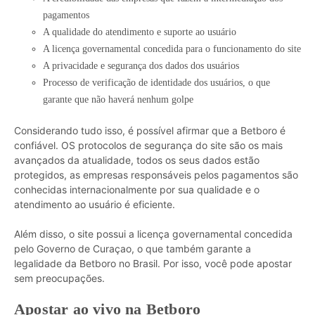
pagamentos
A qualidade do atendimento e suporte ao usuário
A licença governamental concedida para o funcionamento do site
A privacidade e segurança dos dados dos usuários
Processo de verificação de identidade dos usuários, o que
garante que não haverá nenhum golpe
Considerando tudo isso, é possível afirmar que a Betboro é
confiável. OS protocolos de segurança do site são os mais
avançados da atualidade, todos os seus dados estão
protegidos, as empresas responsáveis pelos pagamentos são
conhecidas internacionalmente por sua qualidade e o
atendimento ao usuário é eficiente.
Além disso, o site possui a licença governamental concedida
pelo Governo de Curaçao, o que também garante a
legalidade da Betboro no Brasil. Por isso, você pode apostar
sem preocupações.
Apostar ao vivo na Betboro