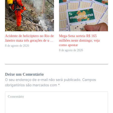
Acidente de helicóptero no Rio de
Mega-Sena sorteia R$ 165
Janeiro mata três gerações de u ...
milhões neste domingo; veja
como apostar
8 de agosto de 2026
8 de agosto de 2026
Deixe um Comentário
O seu endereço de e-mail não será publicado.
Campos
obrigatórios são marcados com
*