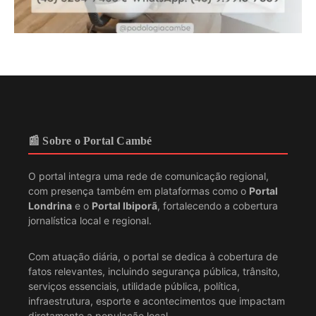
📰 Sobre o Portal Cambé
O portal integra uma rede de comunicação regional,
com presença também em plataformas como o
Portal
Londrina
e o
Portal Ibiporã
, fortalecendo a cobertura
jornalística local e regional.
Com atuação diária, o portal se dedica à cobertura de
fatos relevantes, incluindo segurança pública, trânsito,
serviços essenciais, utilidade pública, política,
infraestrutura, esporte e acontecimentos que impactam
diretamente a população local.