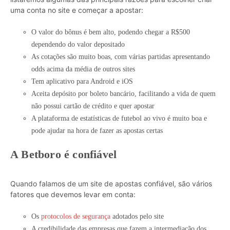
uma conta no site e começar a apostar:
O valor do bônus é bem alto, podendo chegar a R$500
dependendo do valor depositado
As cotações são muito boas, com várias partidas apresentando
odds acima da média de outros sites
Tem aplicativo para Android e iOS
Aceita depósito por boleto bancário, facilitando a vida de quem
não possui cartão de crédito e quer apostar
A plataforma de estatísticas de futebol ao vivo é muito boa e
pode ajudar na hora de fazer as apostas certas
A Betboro é confiável
Quando falamos de um site de apostas confiável, são vários
fatores que devemos levar em conta:
Os
protocolos de segurança
adotados pelo site
A credibilidade das empresas que fazem a intermediação dos