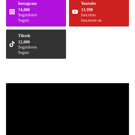
Instagram
Youtube
74,000
13,998
Seguidores
Inscritos
Seguir
Inscrever-se
Tiktok
12,000
Seguidores
Seguir