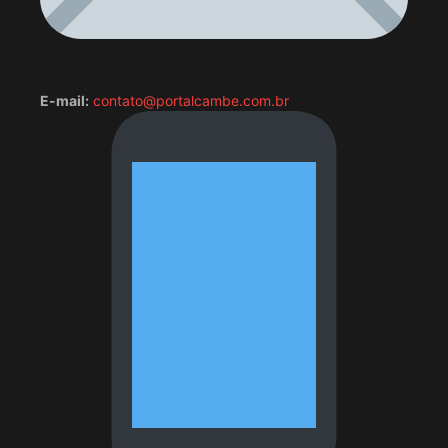
E-mail:
contato@portalcambe.com.br