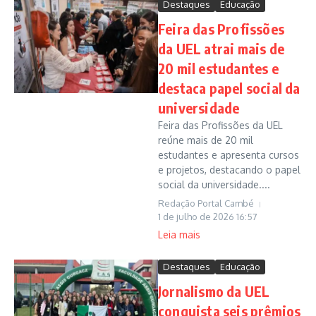
Destaques
Educação
Feira das Profissões
da UEL atrai mais de
20 mil estudantes e
destaca papel social da
universidade
Feira das Profissões da UEL
reúne mais de 20 mil
estudantes e apresenta cursos
e projetos, destacando o papel
social da universidade....
Redação Portal Cambé
1 de julho de 2026
16:57
Leia mais
Destaques
Educação
Jornalismo da UEL
conquista seis prêmios