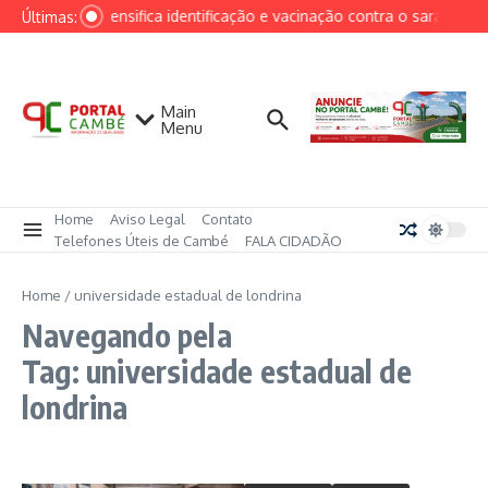
Ir para o conteúdo
Cambé intensifica identificação e vacinação contra o sarampo ap
Últimas:
Main
Menu
Home
Aviso Legal
Contato
Telefones Úteis de Cambé
FALA CIDADÃO
Home
/
universidade estadual de londrina
Navegando pela
Tag: universidade estadual de
londrina