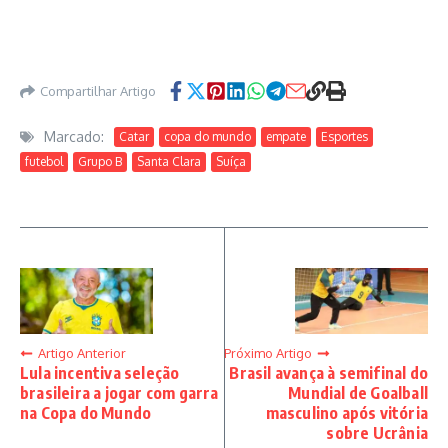
Compartilhar Artigo
Marcado:
Catar
copa do mundo
empate
Esportes
futebol
Grupo B
Santa Clara
Suíça
Artigo Anterior
Próximo Artigo
Lula incentiva seleção
Brasil avança à semifinal do
brasileira a jogar com garra
Mundial de Goalball
na Copa do Mundo
masculino após vitória
sobre Ucrânia