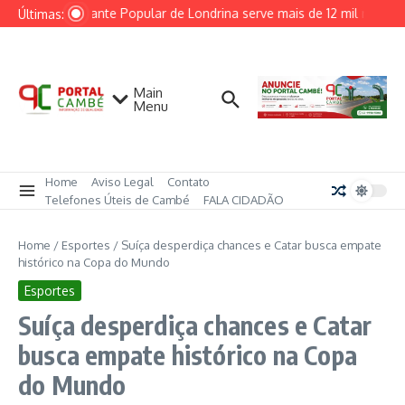
Ir para o conteúdo
Restaurante Popular de Londrina serve mais de 12 mil refeiç
Últimas:
Main
Menu
Home
Aviso Legal
Contato
Telefones Úteis de Cambé
FALA CIDADÃO
Home
/
Esportes
/
Suíça desperdiça chances e Catar busca empate
histórico na Copa do Mundo
Esportes
Suíça desperdiça chances e Catar
busca empate histórico na Copa
do Mundo