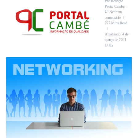
Por
Redação
Portal Cambé
Nenhum
comentário
7 Mins Read
Atualizado: 4 de
março de 2021
14:05