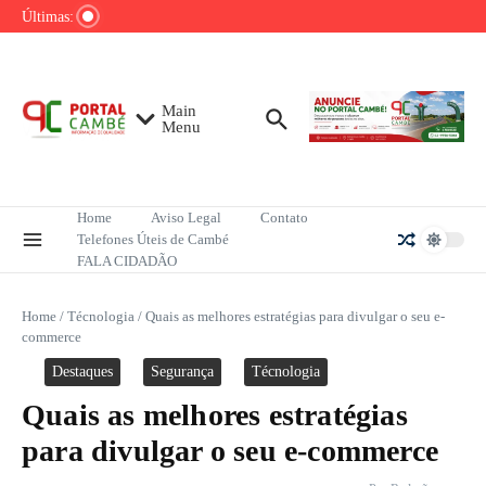
Ir para o conteúdo
de tênis até o fim do ano
Últimas:
Mega-Sena sorteia R$ 165 milhões neste
domingo; veja como apostar
Lula pretende apresentar a Trump dados
sobre redução do desmatamento na Amazônia
Main
Menu
Home
Aviso Legal
Contato
Telefones Úteis de Cambé
FALA CIDADÃO
Home
/
Técnologia
/
Quais as melhores estratégias para divulgar o seu e-
commerce
Destaques
Segurança
Técnologia
Quais as melhores estratégias
para divulgar o seu e-commerce