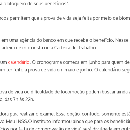
a o bloqueio de seus benefícios”.
cos permitem que a prova de vida seja feita por meio de biome
e em uma agência do banco em que recebe o benefício. Nesse
rteira de motorista ou a Carteira de Trabalho.
u um
calendário
. O cronograma começa em junho para quem dever
iam ter feito a prova de vida em maio e junho. O calendário s
rova de vida ou dificuldade de locomoção podem buscar ainda a
o, das 7h às 22h.
a para realizar o exame. Essa opção, contudo, somente está d
vo Meu INSS.O instituto informou ainda que para os beneficiár
ios por falta de comprovação de vida” será divulgada em outra