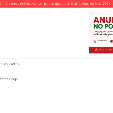
ruzeiro e Grêmio avançam para as quartas de final da Copa do Brasil 2026
Red
FALA CIDADÃO
artir de hoje