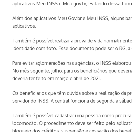
aplicativos Meu INSS e Meu gov.br, evitando dessa form
Além dos aplicativos Meu Gov.br e Meu INSS, alguns ban
aplicativos.
Também é possível realizar a prova de vida normalment
identidade com foto. Esse documento pode ser o RG, a ca
Para evitar aglomerações nas agências, o INSS elaboro
No mês seguinte, julho, para os beneficiários que dever
deveria ter feito em março e abril de 2021.
Os beneficiários que têm dúvida sobre a realização da p
servidor do INSS. A central funciona de segunda a sábad
Também é possível cadastrar uma pessoa como procurador
locomoção. O procedimento deve ser feito pelo aplicati
bloqueio dos créditos, suspensão e cessação dos benefíc