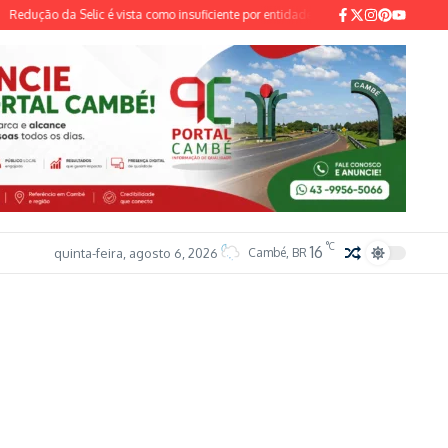
ução da Selic é vista como insuficiente por entidades do setor industrial e sindical
°C
16
quinta-feira, agosto 6, 2026
Cambé, BR