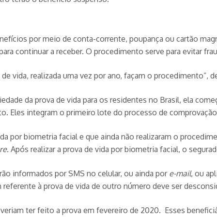
enefícios por meio de conta-corrente, poupança ou cartão mag
e para continuar a receber. O procedimento serve para evitar 
 de vida, realizada uma vez por ano, façam o procedimento”, 
iedade da prova de vida para os residentes no Brasil, ela com
o. Eles integram o primeiro lote do processo de comprovação d
ida por biometria facial e que ainda não realizaram o procedim
re
. Após realizar a prova de vida por biometria facial, o segu
erão informados por SMS no celular, ou ainda por
e-mail
, ou ap
eferente à prova de vida de outro número deve ser desconsi
 deveriam ter feito a prova em fevereiro de 2020. Esses benef