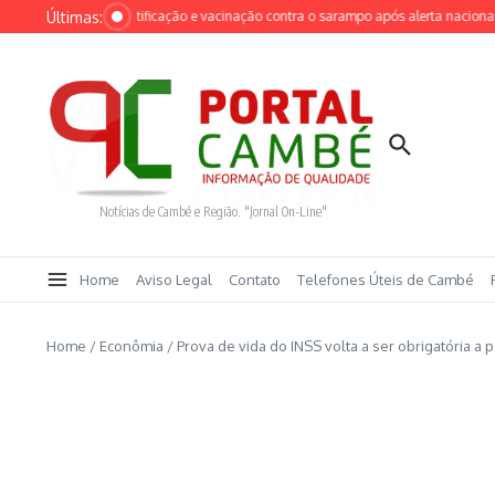
Ir para o conteúdo
Últimas:
 intensifica identificação e vacinação contra o sarampo após alerta nacional
C
Notícias de Cambé e Região. "Jornal On-Line"
Home
Aviso Legal
Contato
Telefones Úteis de Cambé
Home
/
Econômia
/
Prova de vida do INSS volta a ser obrigatória a p