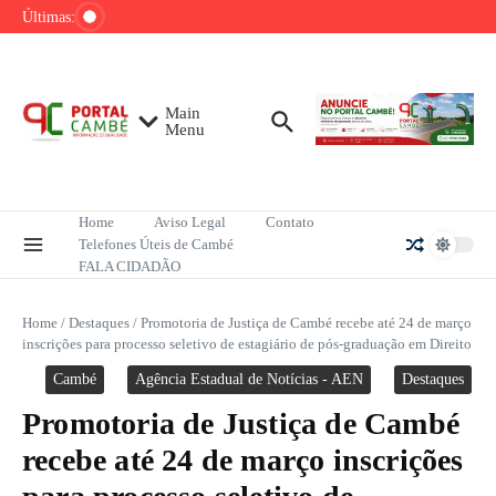
Ir para o conteúdo
de tênis até o fim do ano
Últimas:
Mega-Sena sorteia R$ 165 milhões neste
domingo; veja como apostar
Lula pretende apresentar a Trump dados
sobre redução do desmatamento na Amazônia
Main
Menu
Home
Aviso Legal
Contato
Telefones Úteis de Cambé
FALA CIDADÃO
Home
/
Destaques
/
Promotoria de Justiça de Cambé recebe até 24 de março
inscrições para processo seletivo de estagiário de pós-graduação em Direito
Cambé
Agência Estadual de Notícias - AEN
Destaques
Promotoria de Justiça de Cambé
recebe até 24 de março inscrições