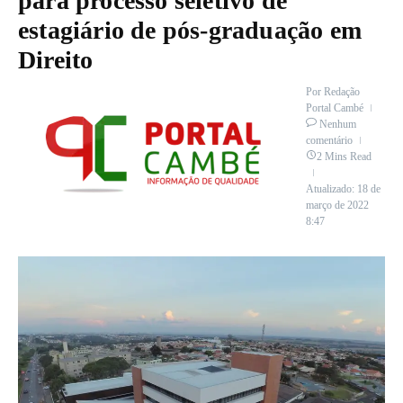
para processo seletivo de
estagiário de pós-graduação em
Direito
Por
Redação
Portal Cambé
Nenhum
comentário
2 Mins Read
Atualizado: 18 de
março de 2022
8:47