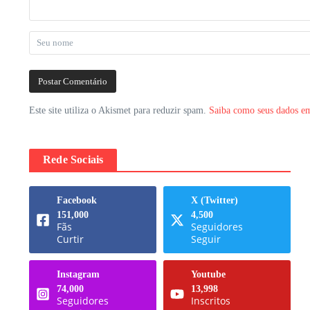
Este site utiliza o Akismet para reduzir spam.
Saiba como seus dados em
Rede Sociais
Facebook
X (Twitter)
151,000
4,500
Fãs
Seguidores
Curtir
Seguir
Instagram
Youtube
74,000
13,998
Seguidores
Inscritos