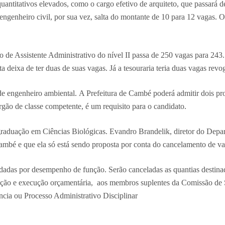
antitativos elevados, como o cargo efetivo de arquiteto, que passará de
ngenheiro civil, por sua vez, salta do montante de 10 para 12 vagas. O
 de Assistente Administrativo do nível II passa de 250 vagas para 243. N
ta deixa de ter duas de suas vagas. Já a tesouraria teria duas vagas revo
de engenheiro ambiental. A Prefeitura de Cambé poderá admitir dois pro
gão de classe competente, é um requisito para o candidato.
 a graduação em Ciências Biológicas. Evandro Brandelik, diretor do De
Cambé e que ela só está sendo proposta por conta do cancelamento de v
dadas por desempenho de função. Serão canceladas as quantias destinad
ração e execução orçamentária, aos membros suplentes da Comissão de S
cia ou Processo Administrativo Disciplinar