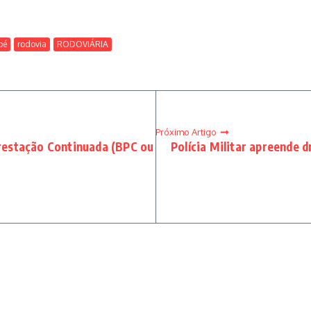
bé
rodovia
RODOVIÁRIA
Próximo Artigo
restação Continuada (BPC ou
Polícia Militar apreende 