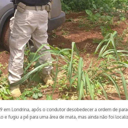
69 em Londrina, após o condutor desobedecer a ordem de para
e fugiu a pé para uma área de mata, mas ainda não foi locali