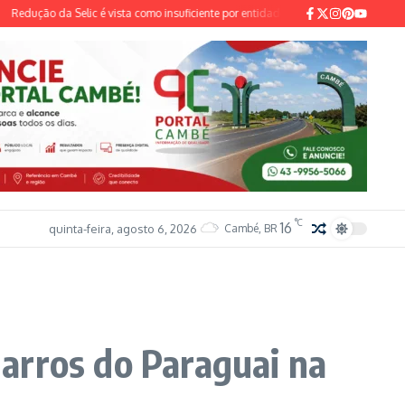
ão da Selic é vista como insuficiente por entidades do setor industrial e sindical
°C
16
quinta-feira, agosto 6, 2026
Cambé, BR
arros do Paraguai na