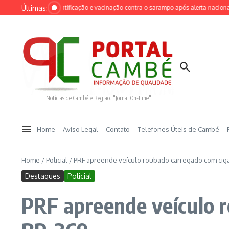
Ir para o conteúdo
Últimas:
intensifica identificação e vacinação contra o sarampo após alerta nacional
Cr
Notícias de Cambé e Região. "Jornal On-Line"
Home
Aviso Legal
Contato
Telefones Úteis de Cambé
Home
/
Policial
/
PRF apreende veículo roubado carregado com ciga
Destaques
Policial
PRF apreende veículo r