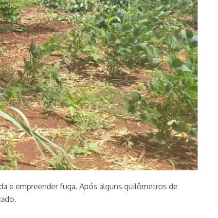
da e empreender fuga. Após alguns quilômetros de
zado.