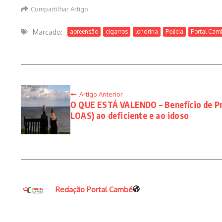
Compartilhar Artigo
Marcado:
apreensão
cigarros
londrina
Polícia
Portal Cam
Artigo Anterior
O QUE ESTÁ VALENDO – Benefício de P
LOAS) ao deficiente e ao idoso
Redação Portal Cambé