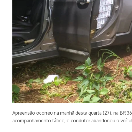
Apreensão ocorreu na manhã desta quarta (27), na BR 3
acompanhamento tático, o condutor abandonou o veículo 