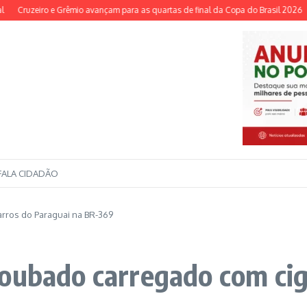
uzeiro e Grêmio avançam para as quartas de final da Copa do Brasil 2026
Reduç
FALA CIDADÃO
rros do Paraguai na BR-369
oubado carregado com cig