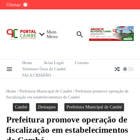
Ir para o conteúdo
de tênis até o fim do ano
Últimas:
Mega-Sena sorteia R$ 165 milhões neste
domingo; veja como apostar
Lula pretende apresentar a Trump dados
sobre redução do desmatamento na Amazônia
Main
Menu
Home
Aviso Legal
Contato
Telefones Úteis de Cambé
FALA CIDADÃO
Home
/
Prefeitura Municipal de Cambé
/
Prefeitura promove operação de
fiscalização em estabelecimentos de Cambé
Cambé
Destaques
Prefeitura Municipal de Cambé
Prefeitura promove operação de
fiscalização em estabelecimentos