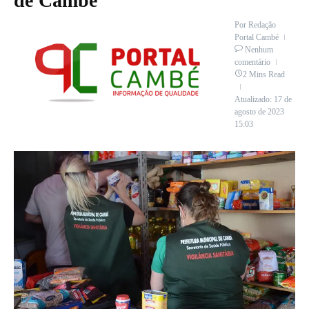
de Cambé
Por
Redação
Portal Cambé
Nenhum
comentário
2 Mins Read
Atualizado: 17 de
agosto de 2023
15:03