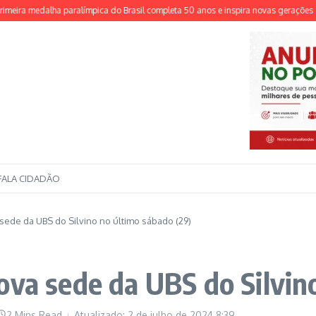
a medalha paralímpica do Brasil completa 50 anos e inspira novas gerações
TSE
FALA CIDADÃO
sede da UBS do Silvino no último sábado (29)
ova sede da UBS do Silvin
2 Mins Read
Atualizado: 2 de julho de 2024
8:39