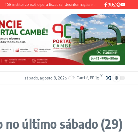
 institui conselho para fiscalizar desinformação e uso de IA nas eleições de 2026
°C
16
sábado, agosto 8, 2026
Cambé, BR
o no último sábado (29)