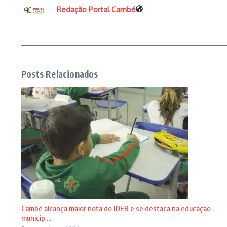
Redação Portal Cambé
Posts Relacionados
Cambé alcança maior nota do IDEB e se destaca na educação
municip ...