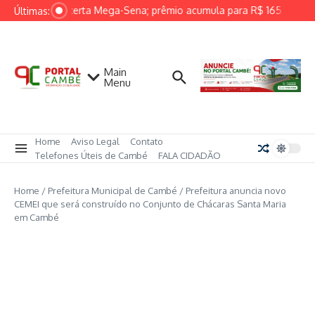
Ir para o conteúdo
Ninguém acerta Mega-Sena; prêmio acumula para R$ 165 milhõe
Últimas:
Main
Menu
Home
Aviso Legal
Contato
Telefones Úteis de Cambé
FALA CIDADÃO
Home
/
Prefeitura Municipal de Cambé
/
Prefeitura anuncia novo
CEMEI que será construído no Conjunto de Chácaras Santa Maria
em Cambé