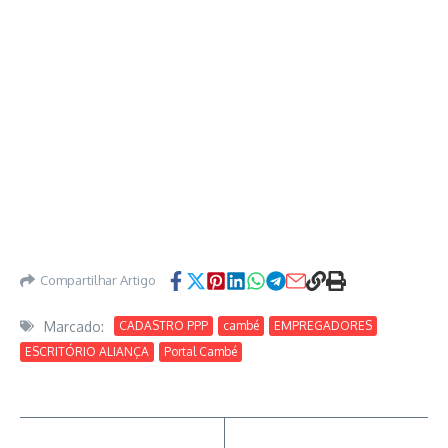
Compartilhar Artigo
Marcado:
CADASTRO PPP
cambé
EMPREGADORES
ESCRITÓRIO ALIANÇA
Portal Cambé