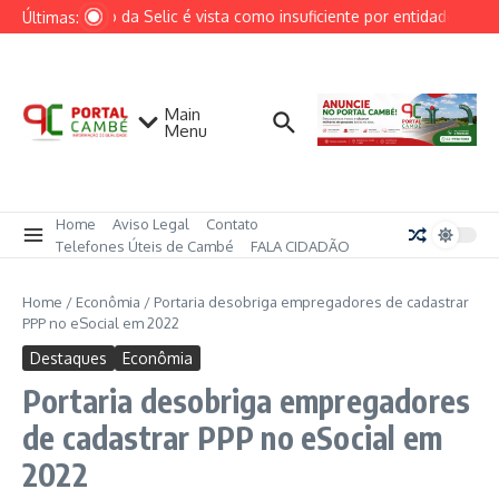
Ir para o conteúdo
Redução da Selic é vista como insuficiente por entidades do seto
Últimas:
Main
Menu
Home
Aviso Legal
Contato
Telefones Úteis de Cambé
FALA CIDADÃO
Home
/
Econômia
/
Portaria desobriga empregadores de cadastrar
PPP no eSocial em 2022
Destaques
Econômia
Portaria desobriga empregadores
de cadastrar PPP no eSocial em
2022