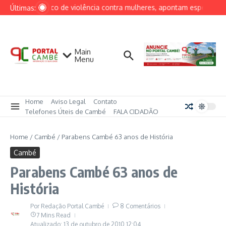
Ir para o conteúdo
a aumenta risco de violência contra mulheres, apontam especialista
Últimas:
Main
Menu
Home
Aviso Legal
Contato
Telefones Úteis de Cambé
FALA CIDADÃO
Home
/
Cambé
/
Parabens Cambé 63 anos de História
Cambé
Parabens Cambé 63 anos de
História
Por
Redação Portal Cambé
8 Comentários
7 Mins Read
Atualizado: 13 de outubro de 2010
12:04