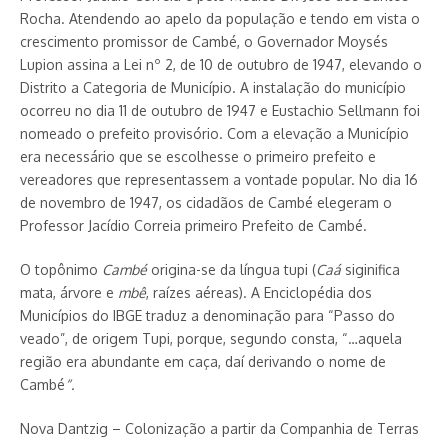
Rocha. Atendendo ao apelo da população e tendo em vista o
crescimento promissor de Cambé, o Governador Moysés
Lupion assina a Lei nº 2, de 10 de outubro de 1947, elevando o
Distrito a Categoria de Município. A instalação do município
ocorreu no dia 11 de outubro de 1947 e Eustachio Sellmann foi
nomeado o prefeito provisório. Com a elevação a Município
era necessário que se escolhesse o primeiro prefeito e
vereadores que representassem a vontade popular. No dia 16
de novembro de 1947, os cidadãos de Cambé elegeram o
Professor Jacídio Correia primeiro Prefeito de Cambé.
O topônimo
Cambé
origina-se da língua tupi (
Caá
siginifica
mata, árvore e
mbê
, raízes aéreas). A Enciclopédia dos
Municípios do IBGE traduz a denominação para “Passo do
veado”, de origem Tupi, porque, segundo consta, “…aquela
região era abundante em caça, daí derivando o nome de
Cambé
“.
Nova Dantzig – Colonização a partir da Companhia de Terras