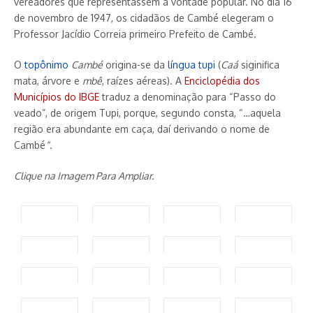
vereadores que representassem a vontade popular. No dia 16
de novembro de 1947, os cidadãos de Cambé elegeram o
Professor Jacídio Correia primeiro Prefeito de Cambé.
O
topônimo
Cambé
origina-se da
língua tupi
(
Caá
siginifica
mata, árvore e
mbê
, raízes aéreas). A
Enciclopédia dos
Municípios do IBGE
traduz a denominação para “Passo do
veado”, de origem Tupi, porque, segundo consta, “…aquela
região era abundante em caça, daí derivando o nome de
Cambé
“.
Clique na Imagem Para Ampliar.