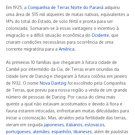
Em 1925, a
Companhia de Terras Norte do Paraná
adquiriu
uma área de 515 mil alqueires de matas nativas, equivalentes a
14% do total do Estado, de solo fértil e pronta para ser
colonizada. Somaram-se à essas vantagens o incentivo à
imigração e a difícil situação econômica do
Ocidente
, que
criaram condições necessárias para ocorrência de uma
corrente migratória para a
América
.
As primeiras 10 famílias que chegaram à futura cidade de
Cambé por intermédio da Cia. de Terras eram oriundas da
cidade livre de Danzig e chegaram à futura colônia em janeiro
de 1932. O nome
Nova Dantzig
foi escolhido pela Companhia
de Terras, que previu para nossa região a vinda de um grande
número de pessoas de Danzig. Por causa do clima mais
quente a qual não estavam acostumados e devido à flora e
fauna estarem intocadas, enfrentaram muitas dificuldades para
iniciar a colonização. Mas, atraídos pela fertilidade das terras,
vieram em seguida
japoneses
,
italianos
,
eslovacos
,
portugueses
,
alemães
,
espanhóis
,
libaneses
, além de paulistas