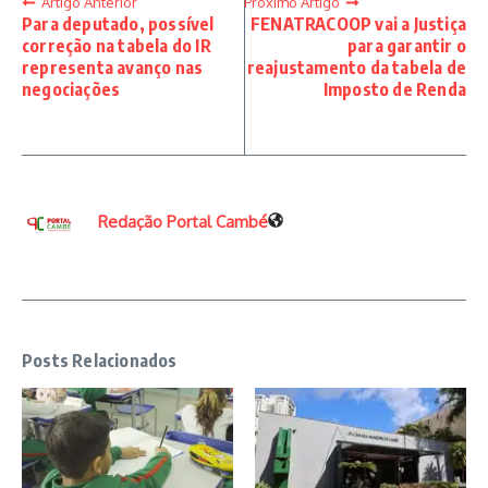
Artigo Anterior
Próximo Artigo
Para deputado, possível
FENATRACOOP vai a Justiça
correção na tabela do IR
para garantir o
representa avanço nas
reajustamento da tabela de
negociações
Imposto de Renda
Redação Portal Cambé
Posts Relacionados