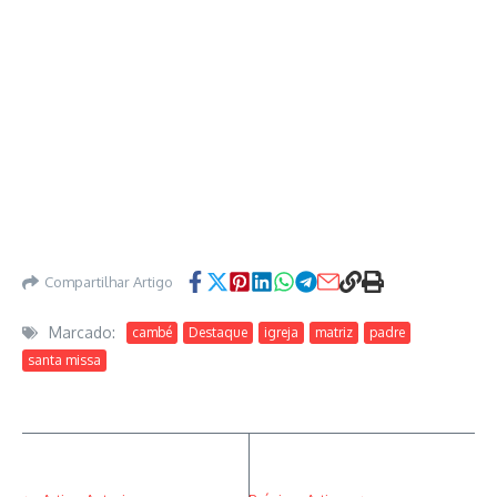
Compartilhar Artigo
Marcado:
cambé
Destaque
igreja
matriz
padre
santa missa