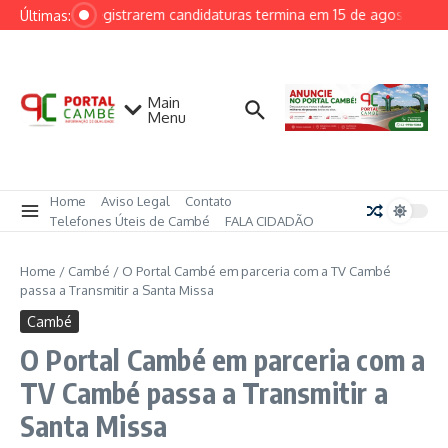
Ir para o conteúdo
ara partidos registrarem candidaturas termina em 15 de agosto
AG
Últimas:
Main
Menu
Home
Aviso Legal
Contato
Telefones Úteis de Cambé
FALA CIDADÃO
Home
/
Cambé
/
O Portal Cambé em parceria com a TV Cambé
passa a Transmitir a Santa Missa
Cambé
O Portal Cambé em parceria com a
TV Cambé passa a Transmitir a
Santa Missa