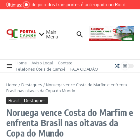
Ir para o conteúdo
Horário de pico dos transportes é antecipado no Rio devido à 
Últimas:
Main
Menu
Home
Aviso Legal
Contato
Telefones Úteis de Cambé
FALA CIDADÃO
Home
/
Destaques
/
Noruega vence Costa do Marfim e enfrenta
Brasil nas oitavas da Copa do Mundo
Brasil
Destaques
Noruega vence Costa do Marfim e
enfrenta Brasil nas oitavas da
Copa do Mundo