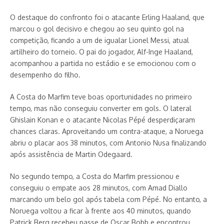
O destaque do confronto foi o atacante Erling Haaland, que
marcou o gol decisivo e chegou ao seu quinto gol na
competição, ficando a um de igualar Lionel Messi, atual
artilheiro do torneio. O pai do jogador, Alf-Inge Haaland,
acompanhou a partida no estádio e se emocionou com o
desempenho do filho.
A Costa do Marfim teve boas oportunidades no primeiro
tempo, mas não conseguiu converter em gols. O lateral
Ghislain Konan e o atacante Nicolas Pépé desperdiçaram
chances claras. Aproveitando um contra-ataque, a Noruega
abriu o placar aos 38 minutos, com Antonio Nusa finalizando
após assistência de Martin Odegaard.
No segundo tempo, a Costa do Marfim pressionou e
conseguiu o empate aos 28 minutos, com Amad Diallo
marcando um belo gol após tabela com Pépé. No entanto, a
Noruega voltou a ficar à frente aos 40 minutos, quando
Patrick Berg recebeu passe de Oscar Bobb e encontrou