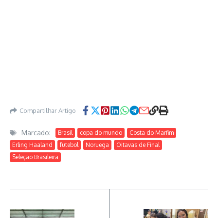
Compartilhar Artigo
Marcado:
Brasil
copa do mundo
Costa do Marfim
Erling Haaland
futebol
Noruega
Oitavas de Final
Seleção Brasileira