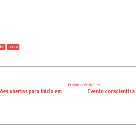
mbé
posto
Próximo Artigo
ões abertas para início em
Evento conscientiza