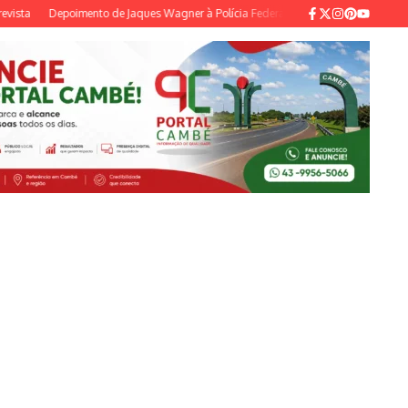
Depoimento de Jaques Wagner à Polícia Federal é adiado por falta de acesso à in