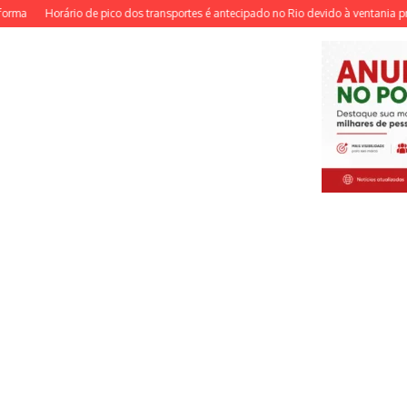
Horário de pico dos transportes é antecipado no Rio devido à ventania prevista